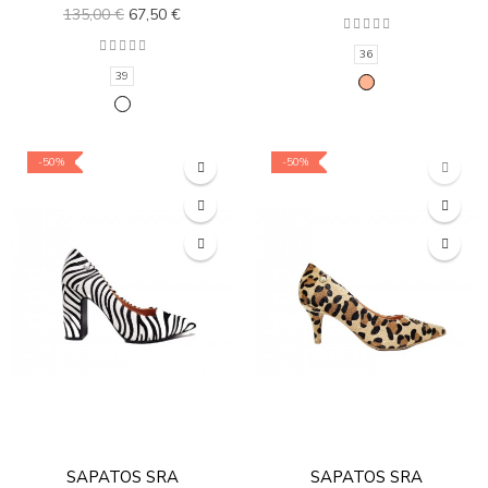
135,00 €
67,50 €
36
39
-50%
-50%
SAPATOS SRA
SAPATOS SRA