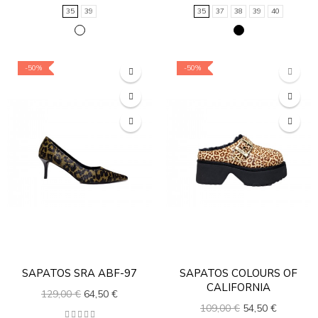
35
39
35
37
38
39
40
-50%
-50%
SAPATOS SRA ABF-97
SAPATOS COLOURS OF
CALIFORNIA
129,00 €
64,50 €
109,00 €
54,50 €