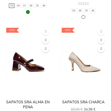
35
36
37
38
39
40
36
38
39
40
-50%
-50%
SAPATOS SRA ALMA EN
SAPATOS SRA CHARCA
PENA
69,95 €
34,98 €