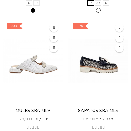
37
38
35
36
37
-30%
-30%
MULES SRA MLV
SAPATOS SRA MLV
129,90 €
90,93 €
139,90 €
97,93 €