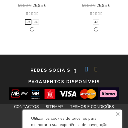
51,90 €
25,95 €
51,90 €
25,95 €
35
36
40
REDES SOCIAIS
PAGAMENTOS DISPONÍVEIS
CONTACTOS
SITEMAP
TERMOS E CONDIÇÕES
LIVRO DE RECLAMAÇÕES
Utilizamos cookies de terceiros para
RECOMENDAÇÕES / GUIA DE TAMANHOS
melhorar a sua experiência de navegação,