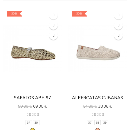
-30%
-30%
SAPATOS ABF-97
ALPERCATAS CUBANAS
99,00 €
69,30 €
54,80 €
38,36 €
37
39
37
38
39