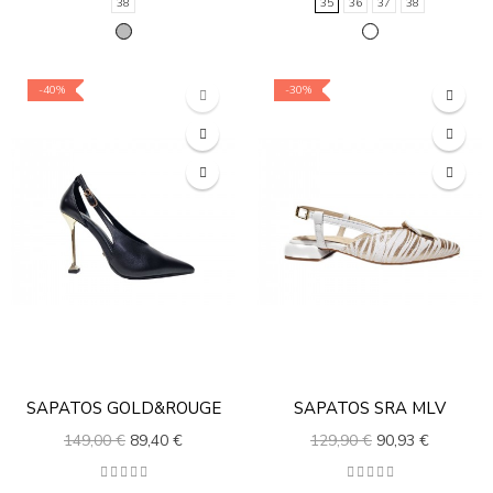
38
35
36
37
38
-40%
-30%
SAPATOS GOLD&ROUGE
SAPATOS SRA MLV
149,00 €
89,40 €
129,90 €
90,93 €