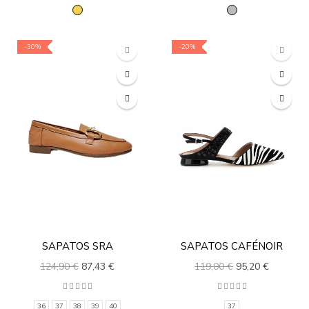
-30%
-20%
SAPATOS SRA
SAPATOS CAFÉNOIR
124,90 €
87,43 €
119,00 €
95,20 €
36
37
38
39
40
37